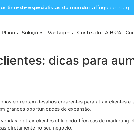
aior time de especialistas do mundo
na língua portugue
Planos
Soluções
Vantagens
Conteúdo
A Br24
Con
clientes: dicas para au
nhos enfrentam desafios crescentes para atrair clientes e
s em grandes oportunidades de expansão.
endas e atrair clientes utilizando técnicas de marketing 
icas diretamente no seu negócio.