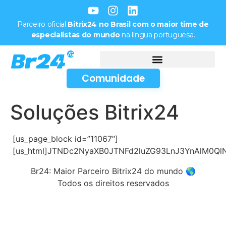
Parceiro oficial
Bitrix24 no Brasil com o maior time de
especialistas do mundo
na língua portuguesa.
Comunidade
Soluções Bitrix24
[us_page_block id=”11067″]
[us_html]JTNDc2NyaXB0JTNFd2luZG93LnJ3YnAlM0
Br24: Maior Parceiro Bitrix24 do mundo 🌎
Todos os direitos reservados