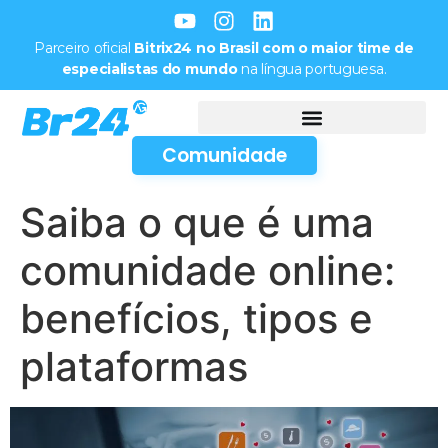
Parceiro oficial
Bitrix24 no Brasil com o maior time de
especialistas do mundo
na língua portuguesa.
Comunidade
Saiba o que é uma
comunidade online:
benefícios, tipos e
plataformas