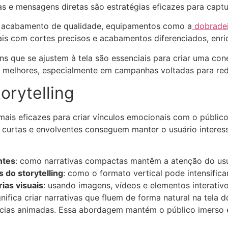
s e mensagens diretas são estratégias eficazes para capt
e acabamento de qualidade, equipamentos como a
dobradei
nais com cortes precisos e acabamentos diferenciados, e
ens que se ajustem à tela são essenciais para criar uma c
 melhores, especialmente em campanhas voltadas para red
torytelling
mais eficazes para criar vínculos emocionais com o público
s curtas e envolventes conseguem manter o usuário inter
ntes
: como narrativas compactas mantêm a atenção do usu
 do storytelling
: como o formato vertical pode intensific
as visuais
: usando imagens, vídeos e elementos interativo
gnifica criar narrativas que fluem de forma natural na tela 
cias animadas. Essa abordagem mantém o público imerso e