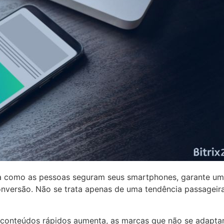
 como as pessoas seguram seus smartphones, garante uma e
versão. Não se trata apenas de uma tendência passageir
conteúdos rápidos aumenta, as marcas que não se adaptam 