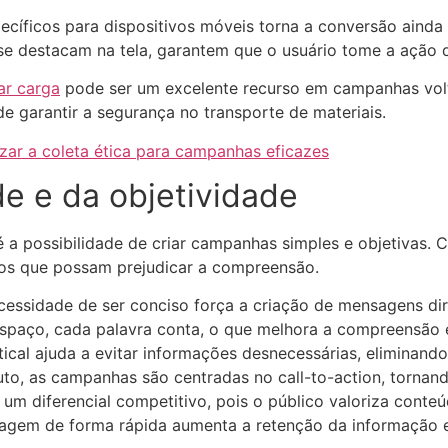
pecíficos para dispositivos móveis torna a conversão ainda 
e se destacam na tela, garantem que o usuário tome a açã
ar carga
pode ser um excelente recurso em campanhas volta
de garantir a segurança no transporte de materiais.
zar a coleta ética para campanhas eficazes
de e da objetividade
é a possibilidade de criar campanhas simples e objetivas.
uídos que possam prejudicar a compreensão.
ecessidade de ser conciso força a criação de mensagens di
spaço, cada palavra conta, o que melhora a compreensão 
tical ajuda a evitar informações desnecessárias, eliminand
to, as campanhas são centradas no call-to-action, tornand
 um diferencial competitivo, pois o público valoriza conte
nsagem de forma rápida aumenta a retenção da informação 