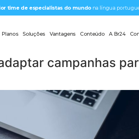
aior time de especialistas do mundo
na língua portugue
Planos
Soluções
Vantagens
Conteúdo
A Br24
Con
 adaptar campanhas par