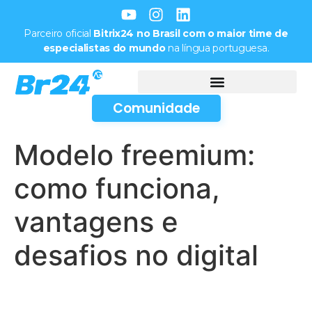
Parceiro oficial
Bitrix24 no Brasil com o maior time de
especialistas do mundo
na língua portuguesa.
Comunidade
Modelo freemium:
como funciona,
vantagens e
desafios no digital