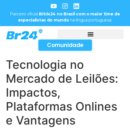
Parceiro oficial
Bitrix24 no Brasil com o maior time de
especialistas do mundo
na língua portuguesa.
Comunidade
Tecnologia no
Mercado de Leilões:
Impactos,
Plataformas Onlines
e Vantagens