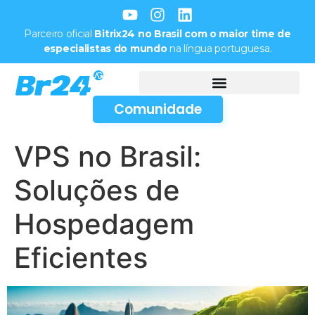
Parceiro oficial
Bitrix24 no Brasil com o maior time de
especialistas do mundo
na língua portuguesa.
Comunidade
VPS no Brasil:
Soluções de
Hospedagem
Eficientes