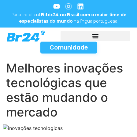
Parceiro oficial
Bitrix24 no Brasil com o maior time de
especialistas do mundo
na língua portuguesa.
Comunidade
Melhores inovações
tecnológicas que
estão mudando o
mercado