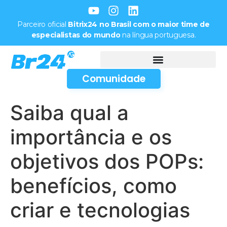
Parceiro oficial
Bitrix24 no Brasil com o maior time de
especialistas do mundo
na língua portuguesa.
Comunidade
Saiba qual a
importância e os
objetivos dos POPs:
benefícios, como
criar e tecnologias