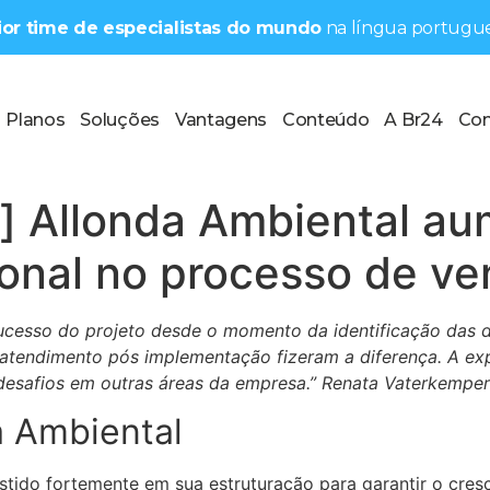
aior time de especialistas do mundo
na língua portugue
Planos
Soluções
Vantagens
Conteúdo
A Br24
Con
] Allonda Ambiental a
ional no processo de v
ucesso do projeto desde o momento da identificação das d
 atendimento pós implementação fizeram a diferença. A exp
desafios em outras áreas da empresa.” Renata Vaterkemper
a Ambiental
tido fortemente em sua estruturação para garantir o cres